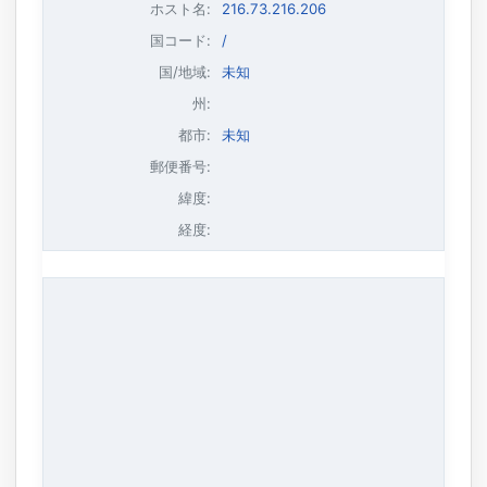
ホスト名
:
216.73.216.206
国コード:
/
国/地域:
未知
州:
都市:
未知
郵便番号:
緯度:
経度: