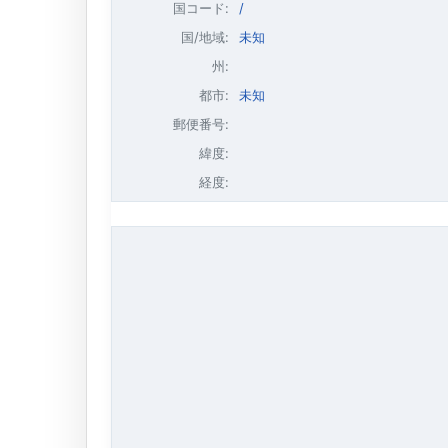
国コード:
/
国/地域:
未知
州:
都市:
未知
郵便番号:
緯度:
経度: