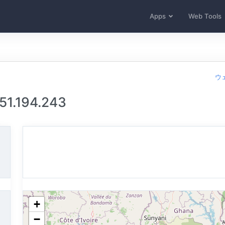
Apps
Web Tools
ウ
1.194.243
+
−