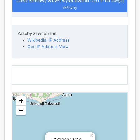
Dodaj darmowy widżet wyszukiwania GEO IP do swojej
witryny
Zasoby zewnętrzne
Wikipedia: IP Address
Geo IP Address View
+
−
×
IP: 23.34.240.154