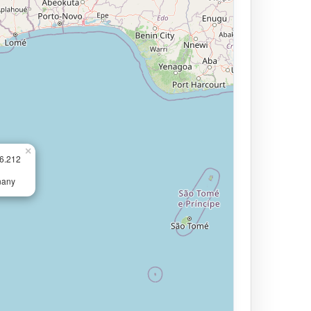
×
16.212
nany