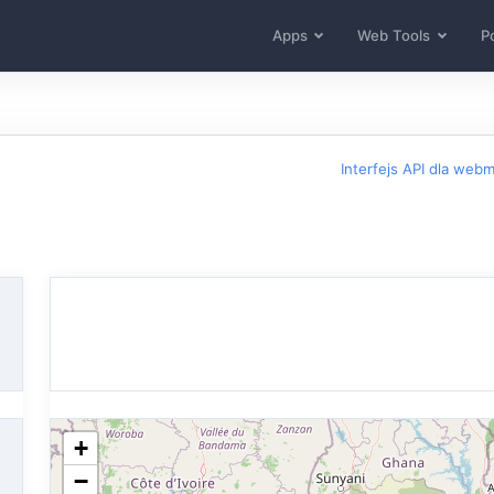
Apps
Web Tools
Po
Interfejs API dla web
+
−