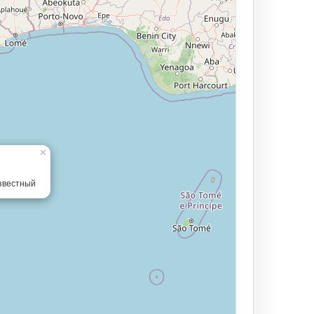
×
звестный