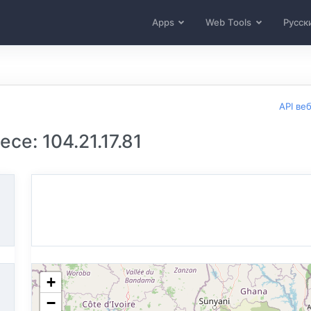
Apps
Web Tools
Русск
API ве
се: 104.21.17.81
+
−