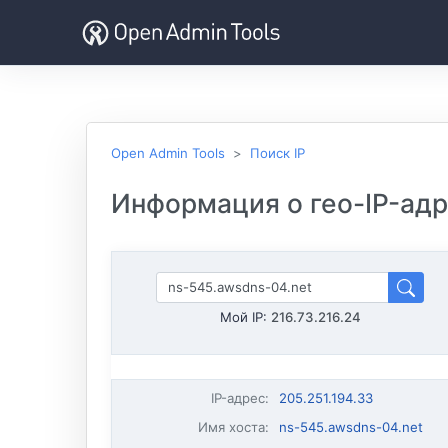
Open Admin Tools
Поиск IP
Информация о гео-IP-адре
Мой IP:
216.73.216.24
IP-адрес
:
205.251.194.33
Имя хоста
:
ns-545.awsdns-04.net