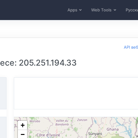
Apps
Web Tools
Русск
API ве
се: 205.251.194.33
+
−