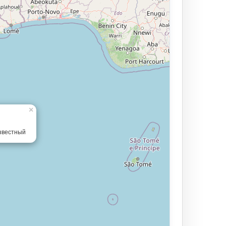
×
звестный