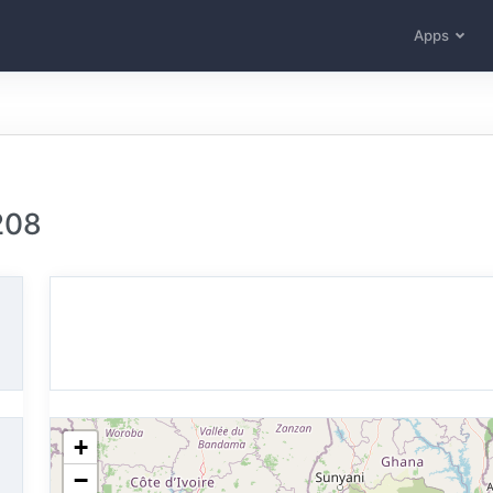
Apps
208
+
−