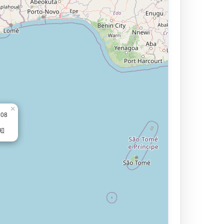
×
208
知