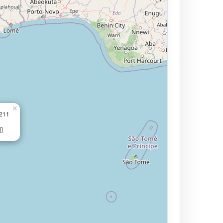
×
.211
知