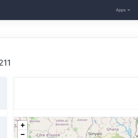
Apps
211
+
−