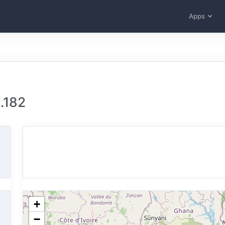
Apps
.182
+
−