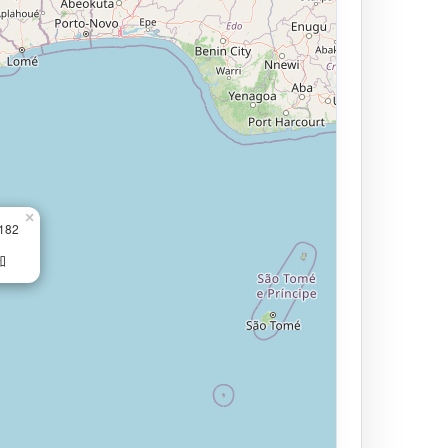
×
.182
知