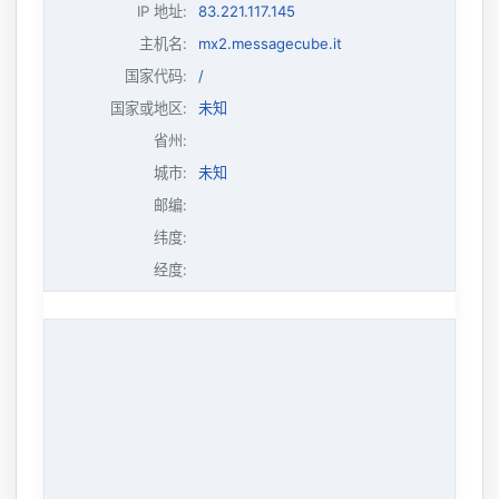
IP 地址
:
83.221.117.145
主机名
:
mx2.messagecube.it
国家代码:
/
国家或地区:
未知
省州:
城市:
未知
邮编:
纬度:
经度: