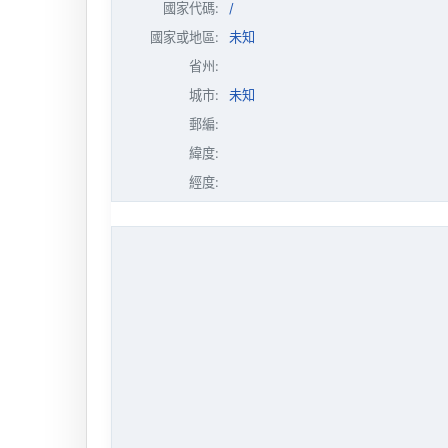
國家代碼:
/
國家或地區:
未知
省州:
城市:
未知
郵編:
緯度:
經度: