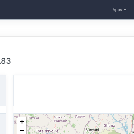
Apps
.83
+
−