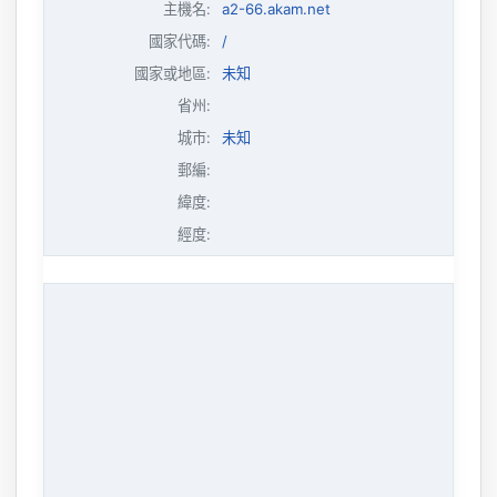
主機名
:
a2-66.akam.net
國家代碼:
/
國家或地區:
未知
省州:
城市:
未知
郵編:
緯度:
經度: