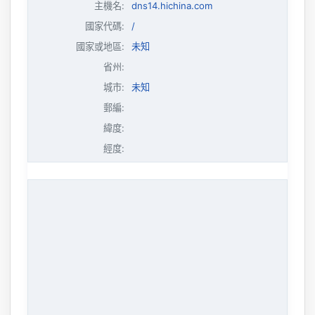
主機名
:
dns14.hichina.com
國家代碼:
/
國家或地區:
未知
省州:
城市:
未知
郵編:
緯度:
經度: