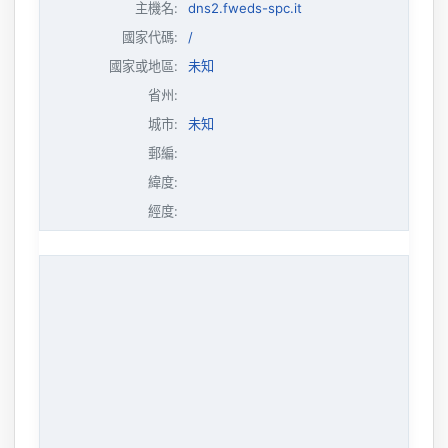
主機名
:
dns2.fweds-spc.it
國家代碼:
/
國家或地區:
未知
省州:
城市:
未知
郵編:
緯度:
經度: