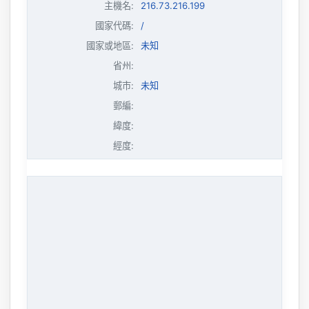
主機名
:
216.73.216.199
國家代碼:
/
國家或地區:
未知
省州:
城市:
未知
郵編:
緯度:
經度: