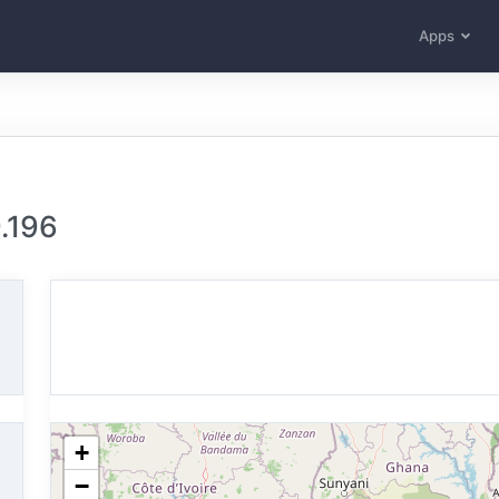
Apps
.196
+
−