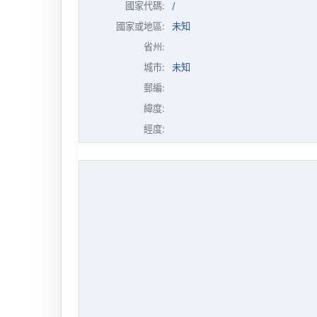
國家代碼:
/
國家或地區:
未知
省州:
城市:
未知
郵編:
緯度:
經度: