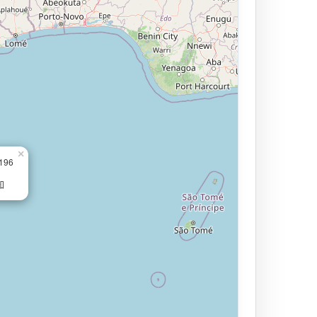
×
.196
知