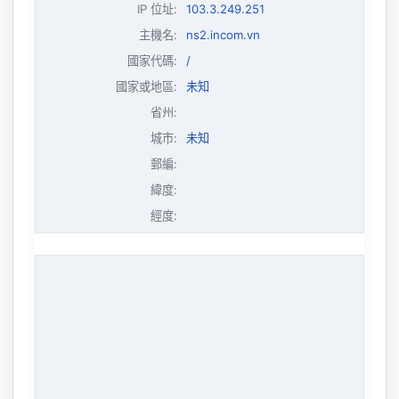
IP 位址
:
103.3.249.251
主機名
:
ns2.incom.vn
國家代碼:
/
國家或地區:
未知
省州:
城市:
未知
郵編:
緯度:
經度: