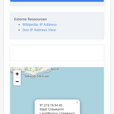
Externe Ressourcen
Wikipedia: IP Address
Geo IP Address View
+
−
×
IP: 219.76.94.45
Stadt: Unbekannt
Land/Region: Unbekannt