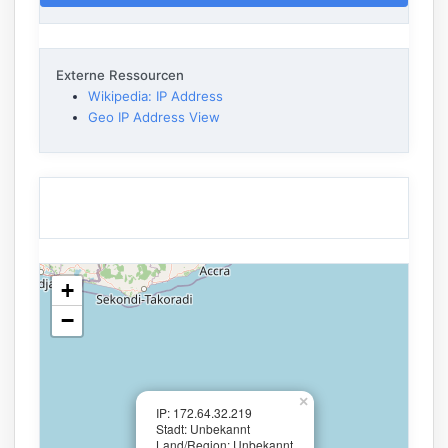
Externe Ressourcen
Wikipedia: IP Address
Geo IP Address View
+
−
×
IP: 172.64.32.219
Stadt: Unbekannt
Land/Region: Unbekannt