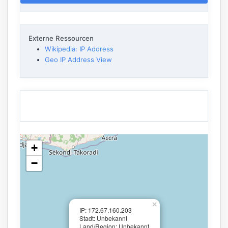
Externe Ressourcen
Wikipedia: IP Address
Geo IP Address View
+
−
×
IP: 172.67.160.203
Stadt: Unbekannt
Land/Region: Unbekannt