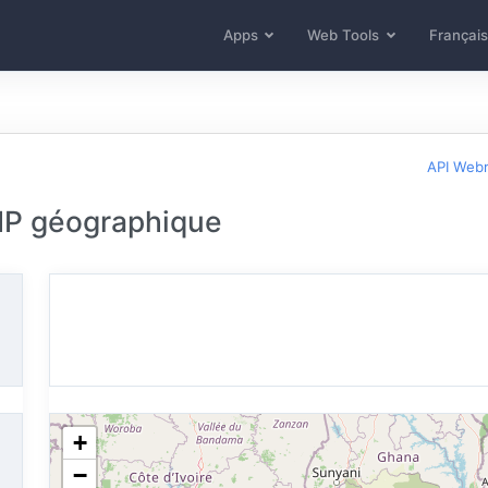
Apps
Web Tools
Français
API Web
 IP géographique
+
−