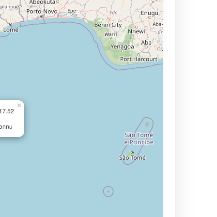
×
17.52
connu