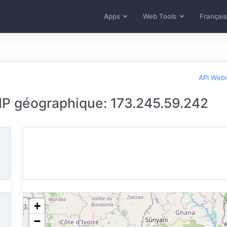
Apps
Web Tools
Français
API Web
 IP géographique: 173.245.59.242
+
−