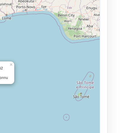
×
42
connu