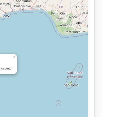
×
nosciuto