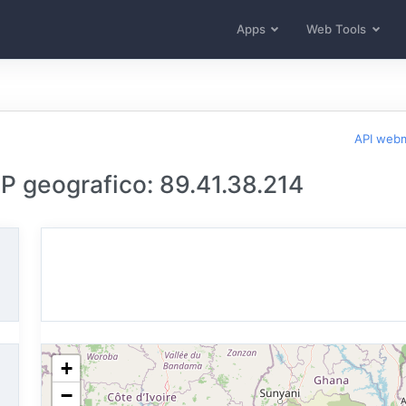
Apps
Web Tools
API web
 IP geografico: 89.41.38.214
+
−