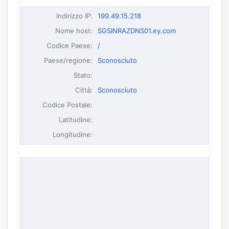
Indirizzo IP
:
199.49.15.218
Nome host
:
SGSINRAZDNS01.ey.com
Codice Paese:
/
Paese/regione:
Sconosciuto
Stato:
Città:
Sconosciuto
Codice Postale:
Latitudine:
Longitudine: