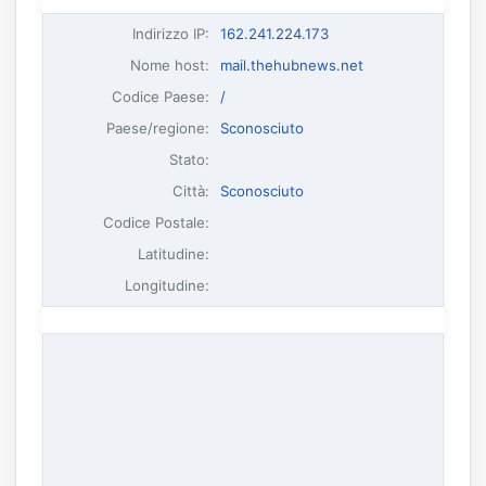
Indirizzo IP
:
162.241.224.173
Nome host
:
mail.thehubnews.net
Codice Paese:
/
Paese/regione:
Sconosciuto
Stato:
Città:
Sconosciuto
Codice Postale:
Latitudine:
Longitudine: