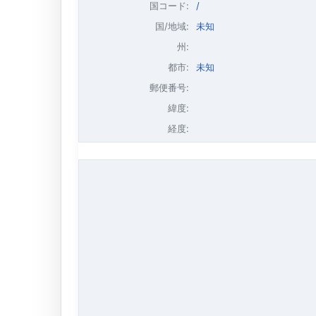
国コード:
/
国/地域:
未知
州:
都市:
未知
郵便番号:
緯度:
経度: