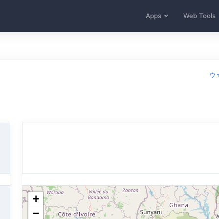
Apps
Web Tools
ウ
+
−