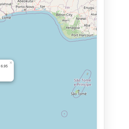
×
16.95