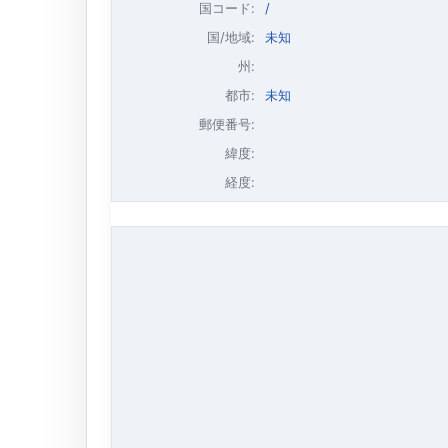
国コード:
/
国/地域:
未知
州:
都市:
未知
郵便番号:
緯度:
経度: