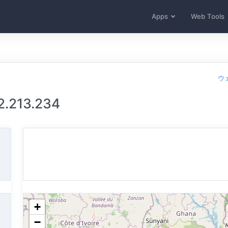
Apps
Web Tools
ウ
.213.234
+
−