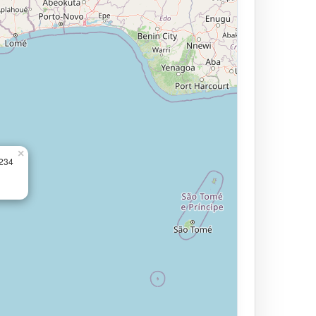
×
.234