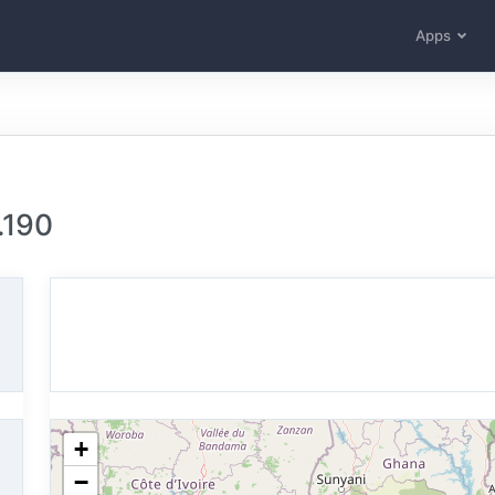
Apps
.190
+
−