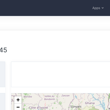
Apps
45
+
−