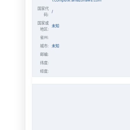
1.compute.amazonaws.com
国家代
/
码:
国家或
未知
地区:
省州:
城市:
未知
邮编:
纬度:
经度: