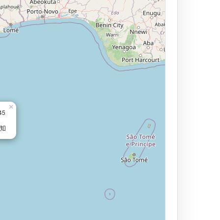
×
45
未知