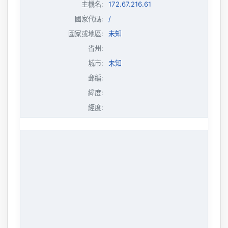
主機名
:
172.67.216.61
國家代碼:
/
國家或地區:
未知
省州:
城市:
未知
郵編:
緯度:
經度: