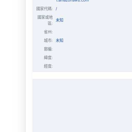
1.amazonaws.com
國家代碼:
/
國家或地
未知
區:
省州:
城市:
未知
郵編:
緯度:
經度: