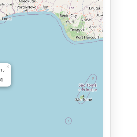
×
215
知