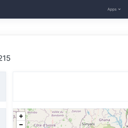
Apps
215
+
−