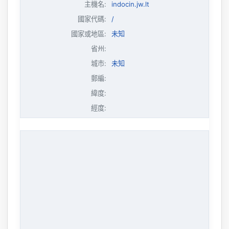
主機名
:
indocin.jw.lt
國家代碼:
/
國家或地區:
未知
省州:
城市:
未知
郵編:
緯度:
經度: