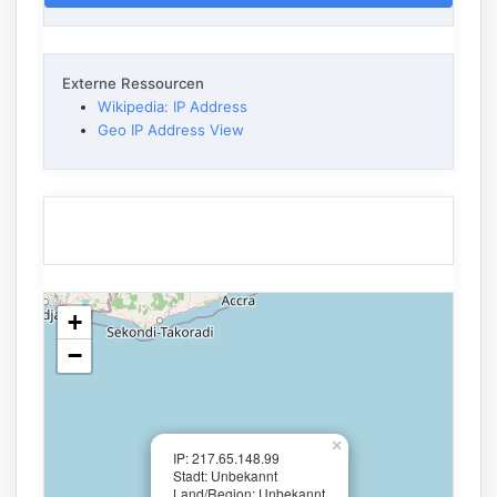
Externe Ressourcen
Wikipedia: IP Address
Geo IP Address View
+
−
×
IP: 217.65.148.99
Stadt: Unbekannt
Land/Region: Unbekannt