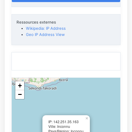
Ressources externes
Wikipedia: IP Address
Geo IP Address View
+
−
×
IP: 142.251.35.163
Ville: Inconnu
Pays/Région: Inconnu