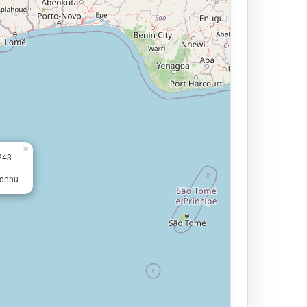
×
243
connu