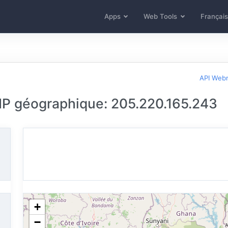
Apps
Web Tools
Français
API Web
 IP géographique: 205.220.165.243
+
−