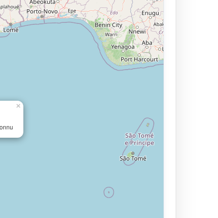
×
connu