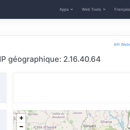
Apps
Web Tools
Français
API Web
 IP géographique: 2.16.40.64
+
−