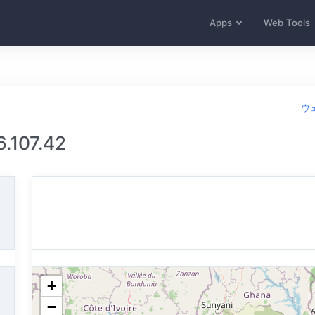
Apps
Web Tools
ウ
107.42
+
−