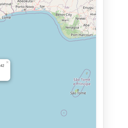
×
.42