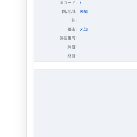
国コード:
/
国/地域:
未知
州:
都市:
未知
郵便番号:
緯度:
経度: