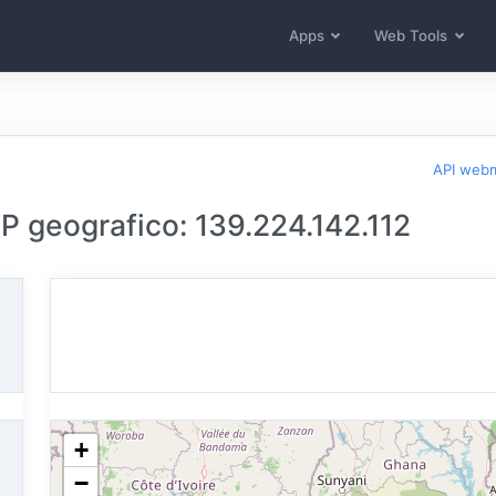
Apps
Web Tools
API web
 IP geografico: 139.224.142.112
+
−