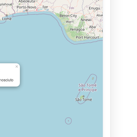
×
2
nosciuto