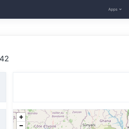
Apps
.42
+
−