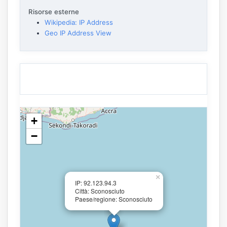
Risorse esterne
Wikipedia: IP Address
Geo IP Address View
+
−
×
IP: 92.123.94.3
Città: Sconosciuto
Paese/regione: Sconosciuto